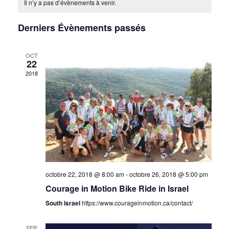
navigat
Il n’y a pas d’évènements à venir.
date.
de
Évè
de
Évènements
Derniers Évènements passés
vues
Évènem
OCT
22
2018
octobre 22, 2018 @ 8:00 am
-
octobre 26, 2018 @ 5:00 pm
Courage in Motion Bike Ride in Israel
South Israel
https://www.courageinmotion.ca/contact/
SEP