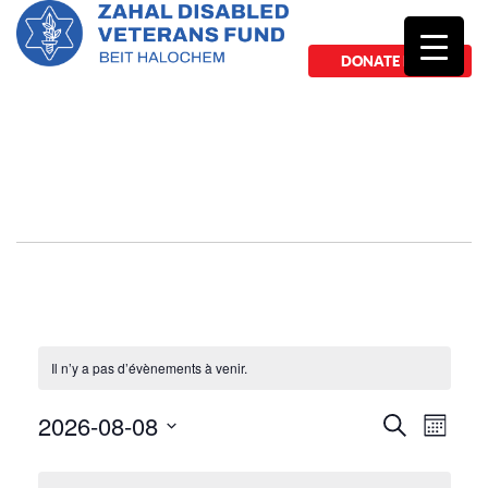
DONATE NOW
Il n’y a pas d’évènements à venir.
2026-08-08
Recher
Navi
Recherche
Mois
de
Sélectionnez
et
Calendrier
une
vue