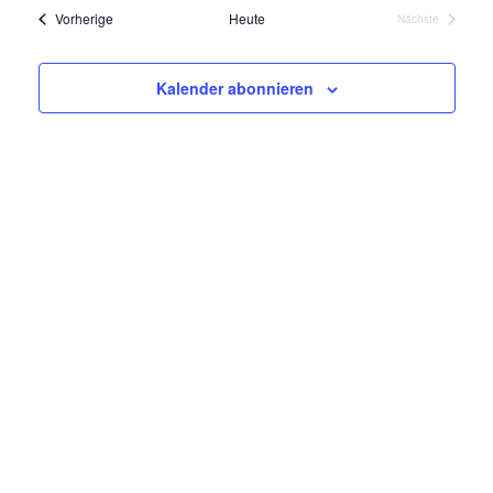
Navi
und
Veranstaltungen
Vorherige
Heute
Nächste
Veranstaltung
Ansicht
Navigat
Kalender abonnieren