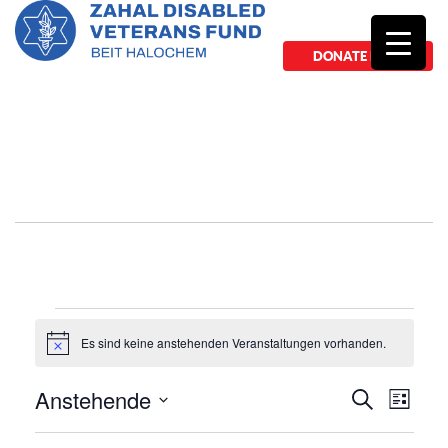
DONATE NOW
Es sind keine anstehenden Veranstaltungen vorhanden.
Hinweis
Anstehende
Veranst
Vera
Suche
Liste
Ansi
Datum
Suche
wählen.