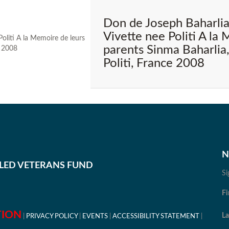
Don de Joseph Baharlia
Vivette nee Politi A la
parents Sinma Baharlia
Politi, France 2008
N
BLED VETERANS FUND
Si
Fi
TION
L
PRIVACY POLICY
EVENTS
ACCESSIBILITY STATEMENT