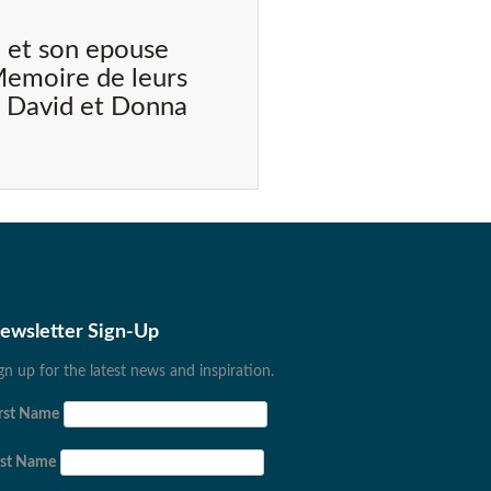
 et son epouse
 Memoire de leurs
, David et Donna
ewsletter Sign-Up
gn up for the latest news and inspiration.
rst Name
ast Name