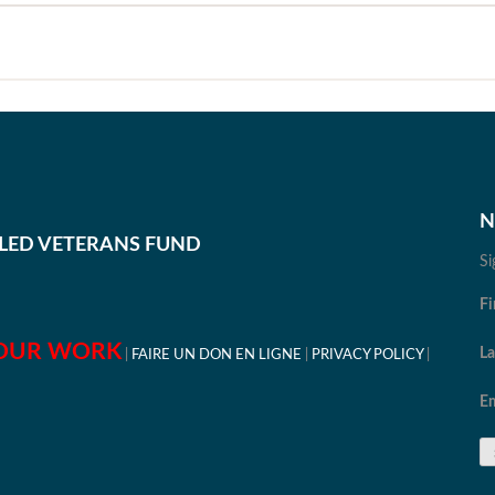
N
BLED VETERANS FUND
Si
Fi
OUR WORK
L
FAIRE UN DON EN LIGNE
PRIVACY POLICY
Em