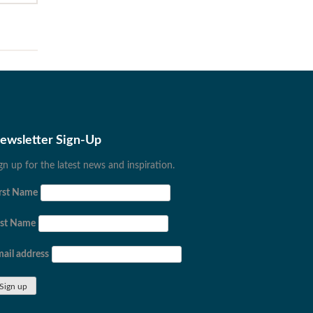
ewsletter Sign-Up
gn up for the latest news and inspiration.
rst Name
ast Name
ail address