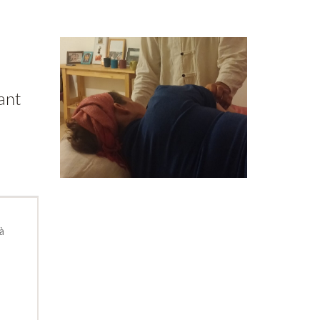
ant
 à