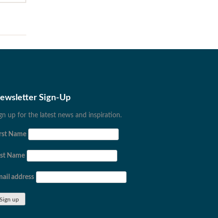
ewsletter Sign-Up
gn up for the latest news and inspiration.
rst Name
ast Name
ail address