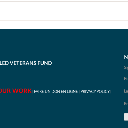
N
BLED VETERANS FUND
Si
Fi
OUR WORK
L
FAIRE UN DON EN LIGNE
PRIVACY POLICY
Em