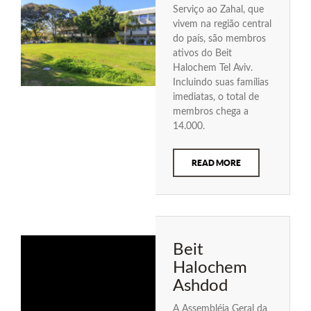
Serviço ao Zahal, que
vivem na região central
do país, são membros
ativos do Beit
Halochem Tel Aviv.
Incluindo suas famílias
imediatas, o total de
membros chega a
14.000.
READ MORE
Beit
Halochem
Ashdod
A Assembléia Geral da