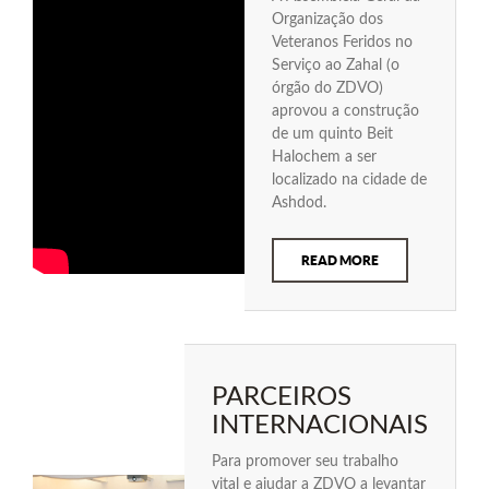
Organização dos
Veteranos Feridos no
Serviço ao Zahal (o
órgão do ZDVO)
aprovou a construção
de um quinto Beit
Halochem a ser
localizado na cidade de
Ashdod.
READ MORE
PARCEIROS
INTERNACIONAIS
Para promover seu trabalho
vital e ajudar a ZDVO a levantar