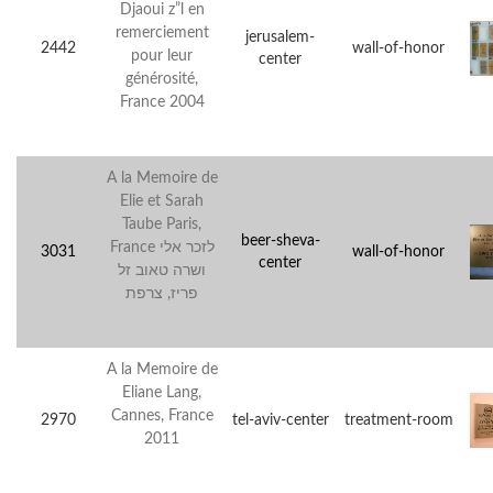
Djaoui z”l en
remerciement
jerusalem-
2442
wall-of-honor
pour leur
center
générosité,
France 2004
A la Memoire de
Elie et Sarah
Taube Paris,
beer-sheva-
France לזכר אלי
3031
wall-of-honor
center
ושרה טאוב זל
פריז, צרפת
A la Memoire de
Eliane Lang,
Cannes, France
2970
tel-aviv-center
treatment-room
2011