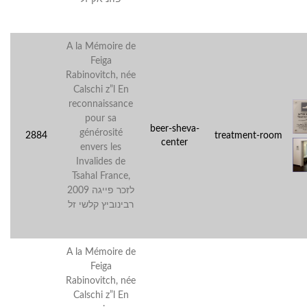
A la Mémoire de
Feiga
Rabinovitch, née
Calschi z”l En
reconnaissance
pour sa
beer-sheva-
générosité
2884
treatment-room
center
envers les
Invalides de
Tsahal France,
2009 לזכר פייגה
רבינוביץ קלשי זל
A la Mémoire de
Feiga
Rabinovitch, née
Calschi z”l En