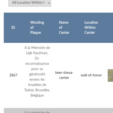
Wording
Name
Location
ID
of
of
Within
Plaque
Center
Center
A la Memoire de
Lejb Kaufman,
En
reconnaissance
pour sa
beer-sheva-
générosité
2867
wall-of-honor
center
envers les
Invalides de
Tsahal, Bruxelles,
Belgique
A la mémoire de