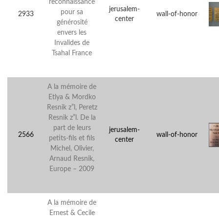
reconnaissance
jerusalem-
pour sa
2933
wall-of-honor
center
générosité
envers les
Invalides de
Tsahal France
A la mémoire de
Etlya & Mordko
Resnik z”l, Peretz
Resnik z”l. De la
part de leurs
jerusalem-
2566
wall-of-honor
petits-fils et fils
center
Michel, Olivier,
Arnaud Resnik,
Europe – 2009
A la mémoire de
Ernest & Cecile