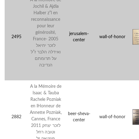
Jochil & Ajdla
Halber z”l en
reconnaissance
pour leur
générosité,
jerusalem-
2495
wall-of-honor
France- 2005
center
לזכר יחיאל
ואידלה הלבר ז”ל
על תרומתם
הנדיבה
A la Mémoire de
Isaac & Tauba
Rachele Pozniak
en lHonneur de
Annette Pozniak,
beer-sheva-
2882
wall-of-honor
Cannes, France
center
2011 לזכר יצחק
וטובה רחל
פוזניאק זל