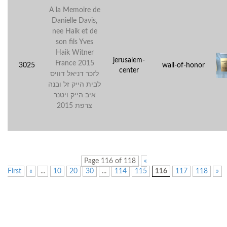
A la Memoire de
Danielle Davis,
nee Haik et de
son fils Yves
Haik Witner
jerusalem-
France 2015
3025
wall-of-honor
center
לזכר דניאל דוויס
לבית הייק זל ובנה
איב הייק ויטנר
צרפת 2015
Page 116 of 118
«
First
«
...
10
20
30
...
114
115
116
117
118
»