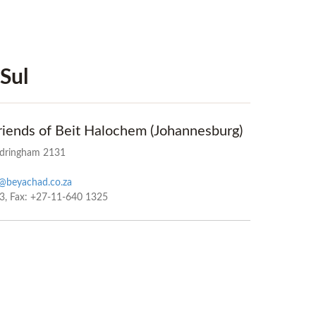
 Sul
Friends of Beit Halochem (Johannesburg)
ndringham 2131
@beyachad.co.za
53, Fax: +27-11-640 1325