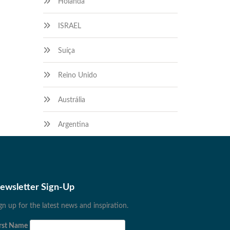
Holanda
ISRAEL
Suíça
Reino Unido
Austrália
Argentina
ewsletter Sign-Up
gn up for the latest news and inspiration.
rst Name