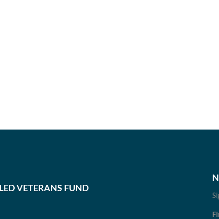
N
BLED VETERANS FUND
Si
Fi