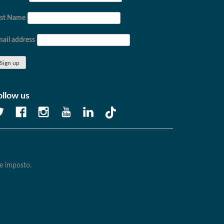
ast Name
ail address
ollow us
e imposto.