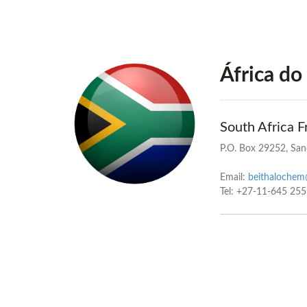
África do
South Africa 
P.O. Box 29252, Sa
Email:
beithalochem
Tel: +27-11-645 25