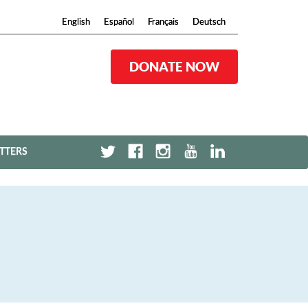
English
English
Español
Español
Français
Français
Deutsch
Deutsch
DONATE NOW
TTERS