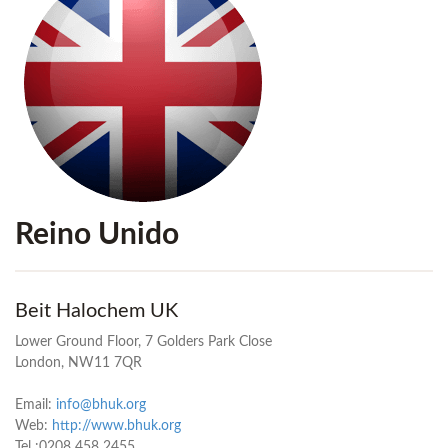
Reino Unido
Beit Halochem UK
Lower Ground Floor, 7 Golders Park Close
London, NW11 7QR
Email:
info@bhuk.org
Web:
http://www.bhuk.org
Tel :0208 458 2455